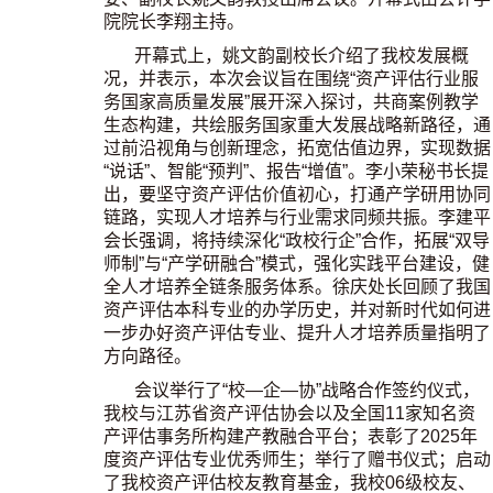
院院长李翔主持。
开幕式上，
姚文韵副校长介绍了我校发展概
况，并表示，本次会议旨在围绕“资产评估行业服
务国家高质量发展”展开深入探讨，共商案例教学
生态构建，共绘服务国家重大发展战略新路径，通
过前沿视角与创新理念，拓宽估值边界，实现数据
“说话”、智能“预判”、报告“增值”。李小荣秘书长提
出，要坚守资产评估价值初心，打通产学研用协同
链路，实现人才培养与行业需求同频共振。李建平
会长强调，将持续深化“政校行企”合作，拓展“双导
师制”与“产学研融合”模式，强化实践平台建设，健
全人才培养全链条服务体系。徐庆处长回顾了我国
资产评估本科专业的办学历史，并对新时代如何进
一步办好资产评估专业、提升人才培养质量指明了
方向路径。
会议举行了“校—企—协”战略合作签约仪式，
我校与江苏省资产评估协会以及全国11家知名资
产评估事务所构建产教融合平台；表彰了2025年
度资产评估专业优秀师生；举行了赠书仪式；
启动
了
我校资产评估校友教育基金，我校06级校友、