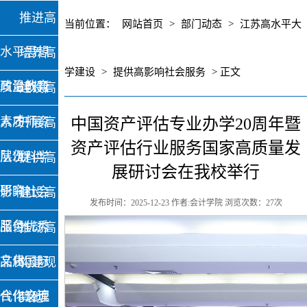
推进高
当前位置：
网站首页
>
部门动态
>
江苏高水平大
水平思想
培养高
学建设
>
提供高影响社会服务
> 正文
政治教育
质量创新
建设高
人才
素质师资
中国资产评估专业办学20周年暨
开展高
资产评估行业服务国家高质量发
队伍
层次科学
提供高
展研讨会在我校举行
研究
影响社会
建设高
发布时间：2025-12-23 作者:会计学院 浏览次数：
27
次
服务
品位优秀
推动高
文化
品质国际
构建现
合作交流
代化治理
其他