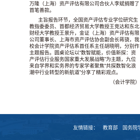
万隆（上海）资产评估有限公司合伙人李斌捐赠了
首笔善款。
主旨报告环节，
全国资产评估专业学位研究生
教指委委员、首都经济贸易大学
教授
王竞达和东北
财经大学
教授
王景升，金证（上海）资产评估有限
公司董事长、上海市资产评估协会副会长蒋骁，我
校会计学院资产评估系首任系主任胡晓明，分别作
主题报告。
圆桌论坛
以“数智赋能，价值新探：资
产评估行业服务国家重大发展战略”
为主题
，九位
来自学界和实务界的专家学者聚焦“共探数智化浪
潮中行业转型的新航道”分享了精彩观点。
（会计学院）
友情链接：
教育部
国务院